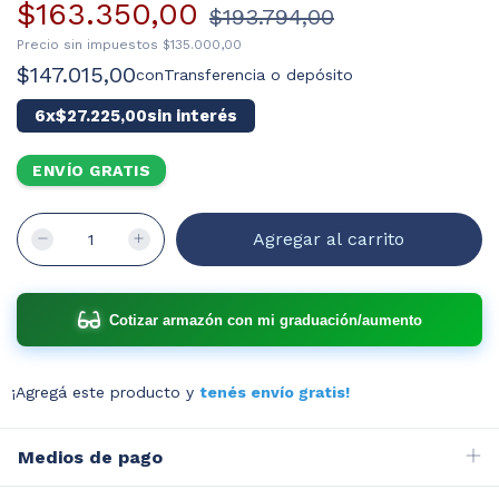
$163.350,00
$193.794,00
Precio sin impuestos
$135.000,00
$147.015,00
con
Transferencia o depósito
6
x
$27.225,00
sin interés
ENVÍO GRATIS
Cotizar armazón con mi graduación/aumento
¡Agregá este producto y
tenés envío gratis!
Medios de pago