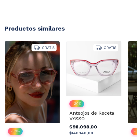
Productos similares
GRATIS
GRATIS
-
30
%
Anteojos de Receta
VYSSO
$98.098,00
-
30
%
-
$140.140,00