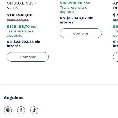
OMBUXE C23 -
An
$88.288,20
con
VULK
DI
Transferencia o
depósito
L.
$143.543,00
$7
6
x
$16.349,67
sin
$205.062,00
$1
interés
$129.188,70
$6
con
Transferencia o
Tr
depósito
de
6
x
$23.923,83
sin
6
interés
in
Seguinos