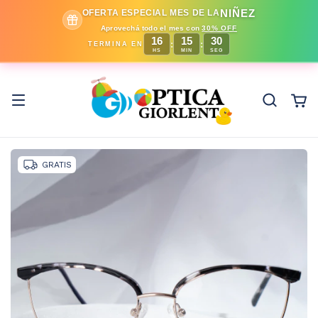
NIÑEZ
OFERTA ESPECIAL MES DE LA
Aprovechá todo el mes con
30% OFF
16
15
29
:
:
TERMINA EN
HS
MIN
SEG
GRATIS