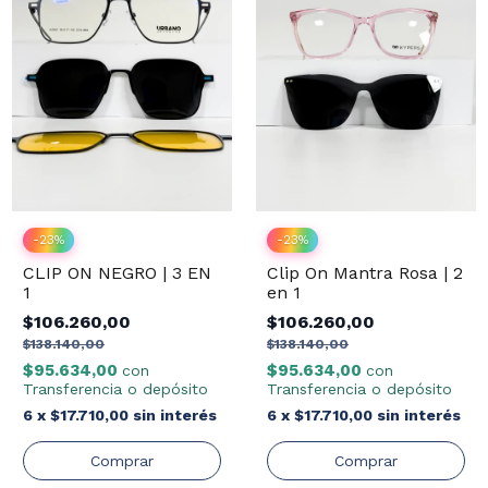
-
23
%
-
23
%
Clip On Mantra Rosa | 2
CLIP ON NEGRO | 3 EN
en 1
1
$106.260,00
$106.260,00
$138.140,00
$138.140,00
$95.634,00
$95.634,00
con
con
Transferencia o depósito
Transferencia o depósito
6
x
$17.710,00
sin interés
6
x
$17.710,00
sin interés