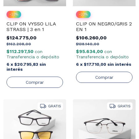
-
23
%
-
23
%
CLIP ON VYSSO LILA
CLIP ON NEGRO/GRIS 2
STRASS | 3 en 1
EN 1
$124.775,00
$106.260,00
$162.208,00
$138.140,00
$112.297,50
$95.634,00
con
con
Transferencia o depósito
Transferencia o depósito
6
x
$20.795,83
sin
6
x
$17.710,00
sin interés
interés
GRATIS
GRATIS