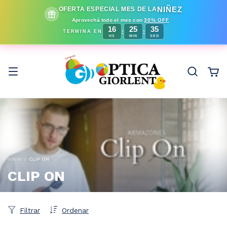
NIÑEZ
OFERTA ESPECIAL MES DE LA
Aprovechá todo el mes con
30% OFF
16
25
32
:
:
TERMINA EN
HS
MIN
SEG
Inicio
/
CLIP ON
CLIP ON
Filtrar
Ordenar