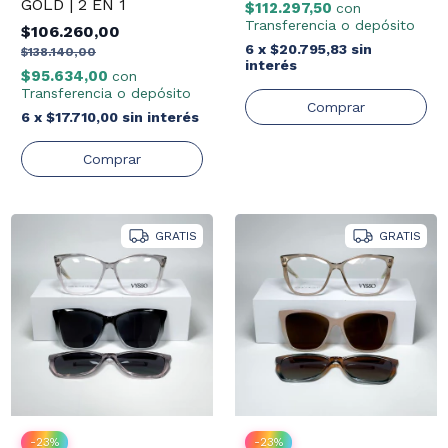
GOLD | 2 EN 1
$112.297,50
con
Transferencia o depósito
$106.260,00
6
x
$20.795,83
sin
$138.140,00
interés
$95.634,00
con
Transferencia o depósito
6
x
$17.710,00
sin interés
GRATIS
GRATIS
-
23
%
-
23
%