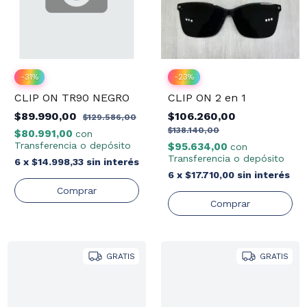
-
31
%
-
23
%
CLIP ON TR90 NEGRO
CLIP ON 2 en 1
$89.990,00
$106.260,00
$129.586,00
$138.140,00
$80.991,00
con
Transferencia o depósito
$95.634,00
con
Transferencia o depósito
6
x
$14.998,33
sin interés
6
x
$17.710,00
sin interés
GRATIS
GRATIS