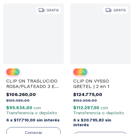
GRATIS
GRATIS
-
18
%
-
23
%
CLIP ON TRASLUCIDO
CLIP ON VYSSO
ROSA/PLATEADO 3 EN
GRETEL | 2 en 1
1
$106.260,00
$124.775,00
$129.586,00
$162.208,00
$95.634,00
$112.297,50
con
con
Transferencia o depósito
Transferencia o depósito
6
x
$17.710,00
sin interés
6
x
$20.795,83
sin
interés