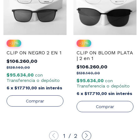
-
23
%
-
23
%
CLIP ON NEGRO 2 EN 1
CLIP ON BLOOM PLATA
| 2 en 1
$106.260,00
$106.260,00
$138.140,00
$138.140,00
$95.634,00
con
Transferencia o depósito
$95.634,00
con
Transferencia o depósito
6
x
$17.710,00
sin interés
6
x
$17.710,00
sin interés
1
/
2