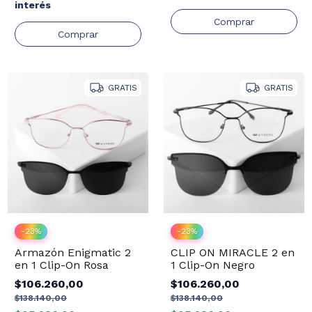
interés
GRATIS
GRATIS
-
23
%
-
23
%
Armazón Enigmatic 2
CLIP ON MIRACLE 2 en
en 1 Clip-On Rosa
1 Clip-On Negro
$106.260,00
$106.260,00
$138.140,00
$138.140,00