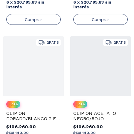
6
x
$20.795,83
sin
6
x
$20.795,83
sin
interés
interés
GRATIS
GRATIS
-
23
%
-
23
%
CLIP ON
CLIP ON ACETATO
DORADO/BLANCO 2 EN
NEGRO/ROJO
1
$106.260,00
$106.260,00
$138.140,00
$138.140,00