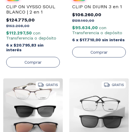
CLIP ON VYSSO SOUL
CLIP ON DIURN 3 en 1
BLANCO | 2 en 1
$106.260,00
$124.775,00
$138.140,00
$162.208,00
$95.634,00
con
$112.297,50
Transferencia o depósito
con
Transferencia o depósito
6
x
$17.710,00
sin interés
6
x
$20.795,83
sin
interés
GRATIS
GRATIS