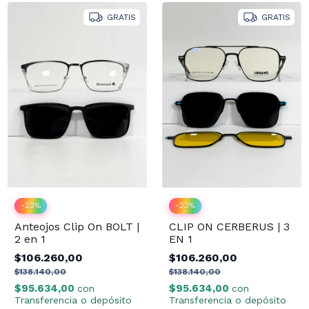
GRATIS
GRATIS
-
23
%
-
23
%
Anteojos Clip On BOLT |
CLIP ON CERBERUS | 3
2 en 1
EN 1
$106.260,00
$106.260,00
$138.140,00
$138.140,00
$95.634,00
$95.634,00
con
con
Transferencia o depósito
Transferencia o depósito