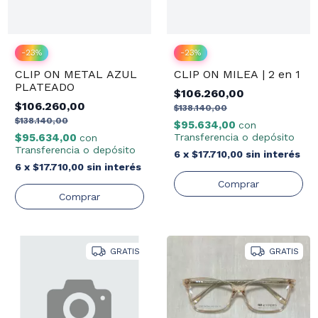
-
23
%
-
23
%
CLIP ON METAL AZUL
CLIP ON MILEA | 2 en 1
PLATEADO
$106.260,00
$106.260,00
$138.140,00
$138.140,00
$95.634,00
con
$95.634,00
Transferencia o depósito
con
Transferencia o depósito
6
x
$17.710,00
sin interés
6
x
$17.710,00
sin interés
GRATIS
GRATIS