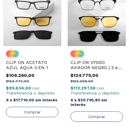
-
15
%
-
23
%
CLIP ON ACETATO
CLIP ON VYSSO
AZUL AQUA 3 EN 1
AVIADOR NEGRO | 3 en
1
$106.260,00
$124.775,00
$124.775,00
$162.208,00
$95.634,00
$112.297,50
con
con
Transferencia o depósito
Transferencia o depósito
6
x
$17.710,00
sin interés
6
x
$20.795,83
sin
interés