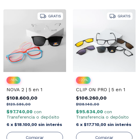
GRATIS
GRATIS
-
23
%
-
16
%
CLIP ON PRO | 5 en 1
NOVA 2 | 5 en 1
$106.260,00
$108.600,00
$138.140,00
$129.586,00
$95.634,00
$97.740,00
con
con
Transferencia o depósito
Transferencia o depósito
6
x
$17.710,00
sin interés
6
x
$18.100,00
sin interés