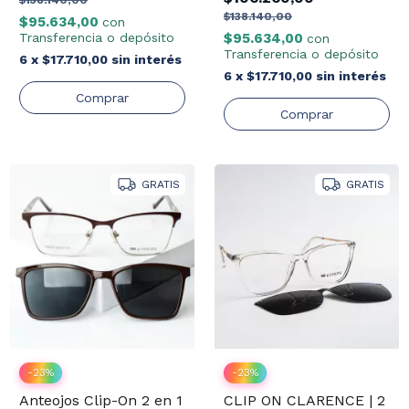
$138.140,00
$138.140,00
$95.634,00
con
Transferencia o depósito
$95.634,00
con
Transferencia o depósito
6
x
$17.710,00
sin interés
6
x
$17.710,00
sin interés
GRATIS
GRATIS
-
23
%
-
23
%
Anteojos Clip-On 2 en 1
CLIP ON CLARENCE | 2