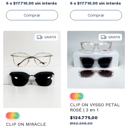
6
x
$17.710,00
sin interés
6
x
$17.710,00
sin interés
GRATIS
GRATIS
-
23
%
CLIP ON VYSSO PETAL
ROSÉ | 3 en 1
-
23
%
$124.775,00
CLIP ON MIRACLE
$162.208,00