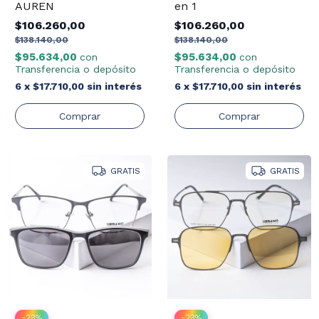
AUREN
en 1
$106.260,00
$106.260,00
$138.140,00
$138.140,00
$95.634,00
$95.634,00
con
con
Transferencia o depósito
Transferencia o depósito
6
x
$17.710,00
sin interés
6
x
$17.710,00
sin interés
GRATIS
GRATIS
-
23
%
-
23
%