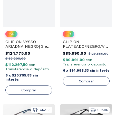
-
23
%
-
31
%
CLIP ON VYSSO
CLIP ON
ARIADNA NEGRO| 3 en
PLATEADO/NEGRO/VERDE
1
NEXO
$124.775,00
$89.990,00
$129.586,00
$162.208,00
$80.991,00
con
Transferencia o depósito
$112.297,50
con
Transferencia o depósito
6
x
$14.998,33
sin interés
6
x
$20.795,83
sin
interés
GRATIS
GRATIS