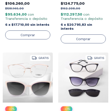
en 1
$106.260,00
$124.775,00
$138.140,00
$162.208,00
$95.634,00
$112.297,50
con
con
Transferencia o depósito
Transferencia o depósito
6
x
$17.710,00
sin interés
6
x
$20.795,83
sin
interés
GRATIS
GRATIS
-
23
%
-
23
%