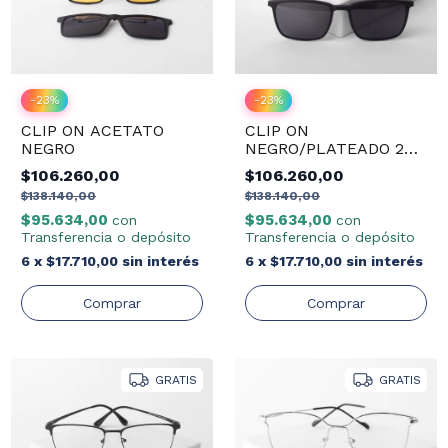
-
23
%
-
23
%
CLIP ON ACETATO
CLIP ON
NEGRO
NEGRO/PLATEADO 2
EN 1
$106.260,00
$106.260,00
$138.140,00
$138.140,00
$95.634,00
$95.634,00
con
con
Transferencia o depósito
Transferencia o depósito
6
x
$17.710,00
sin interés
6
x
$17.710,00
sin interés
GRATIS
GRATIS