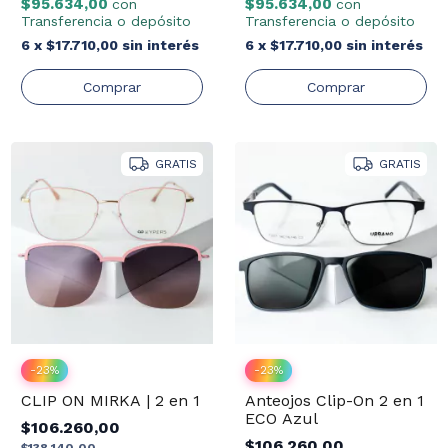
$95.634,00
$95.634,00
con
con
Transferencia o depósito
Transferencia o depósito
6
x
$17.710,00
sin interés
6
x
$17.710,00
sin interés
GRATIS
GRATIS
-
23
%
-
23
%
CLIP ON MIRKA | 2 en 1
Anteojos Clip-On 2 en 1
ECO Azul
$106.260,00
$106.260,00