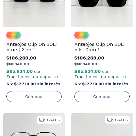
-
23
%
-
23
%
Anteojos Clip On BOLT
Anteojos Clip On BOLT
blue | 2 en 1
blk | 2 en 1
$106.260,00
$106.260,00
$138.140,00
$138.140,00
$95.634,00
$95.634,00
con
con
Transferencia o depósito
Transferencia o depósito
6
x
$17.710,00
sin interés
6
x
$17.710,00
sin interés
GRATIS
GRATIS