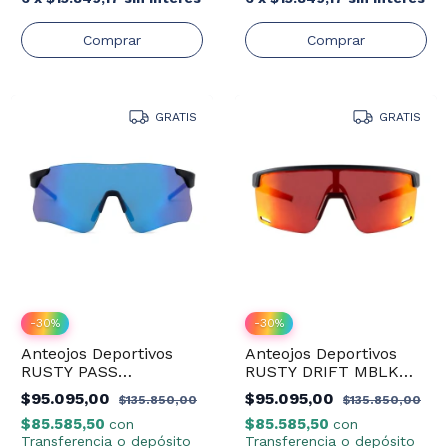
GRATIS
GRATIS
-
30
%
-
30
%
Anteojos Deportivos
Anteojos Deportivos
RUSTY PASS
RUSTY DRIFT MBLK
MBLK/REVO BLUE
REVO RED
$95.095,00
$95.095,00
$135.850,00
$135.850,00
$85.585,50
$85.585,50
con
con
Transferencia o depósito
Transferencia o depósito