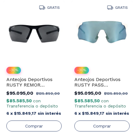
GRATIS
GRATIS
-
30
%
-
30
%
Anteojos Deportivos
Anteojos Deportivos
RUSTY REMOR
RUSTY PASS
SBLK/SMOKE
WHITE/ICE
$95.095,00
$95.095,00
$135.850,00
$135.850,00
$85.585,50
$85.585,50
con
con
Transferencia o depósito
Transferencia o depósito
6
x
$15.849,17
sin interés
6
x
$15.849,17
sin interés