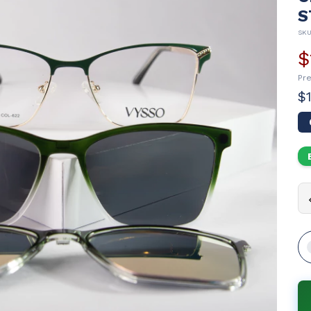
S
SK
$
Pr
$
An
An
Al
Pu
Pat