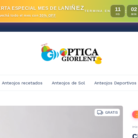
NIÑEZ
RTA ESPECIAL MES DE LA
11
02
:
TERMINA EN
HS
MIN
vechá todo el mes con
30% OFF
Anteojos recetados
Anteojos de Sol
Anteojos Deportivos
GRATIS
-
Inic
C