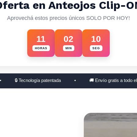
Oferta en Anteojos Clip-O
Aprovechá estos precios únicos SOLO POR HOY!
11
02
07
HORAS
MIN
SEG
🔒 Tecnología patentada
•
🚚 Envío gratis a todo el país