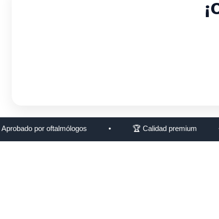
¡
robado por oftalmólogos
•
🏆 Calidad premium
•