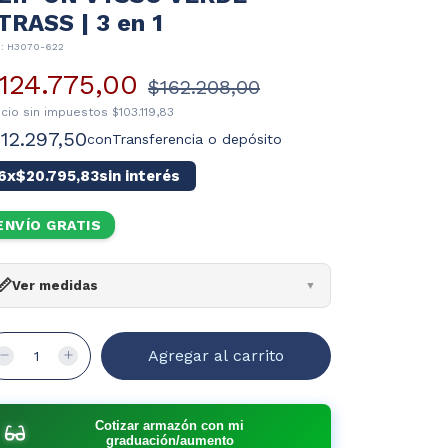
TRASS | 3 en 1
U:
H3070-622
124.775,00
$162.208,00
ecio sin impuestos
$103.119,83
112.297,50
con
Transferencia o depósito
6
x
$20.795,83
sin interés
ENVÍO GRATIS
📏
Ver medidas
▼
cho:
140mm
cho cristal:
54mm
to:
40mm
ente:
17mm
illa:
140mm
¿Cómo leer?
Cotizar armazón con mi
graduación/aumento