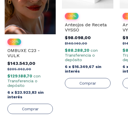
-
30
%
-
Anteojos de Receta
An
VYSSO
V
$98.098,00
$9
-
30
%
$140.140,00
$1
OMBUXE C23 -
$88.288,20
$8
con
VULK
Transferencia o
Tr
depósito
de
$143.543,00
6
x
$16.349,67
sin
6
$205.062,00
interés
in
$129.188,70
con
Transferencia o
depósito
6
x
$23.923,83
sin
interés