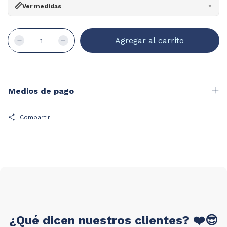
📏
Ver medidas
▼
Ancho:
140mm
Ancho cristal:
55mm
Alto:
47mm
Puente:
17mm
Patilla:
145mm
¿Cómo leer?
Medios de pago
Compartir
¿Qué dicen nuestros clientes? ❤️😎