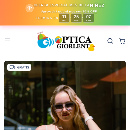
NIÑEZ
OFERTA ESPECIAL MES DE LA
Aprovechá todo el mes con
30% OFF
11
25
06
:
:
TERMINA EN
HS
MIN
SEG
GRATIS