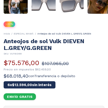
-
30
%
Inicio
/
ESPECIAL MAMÁ
/
Anteojos de sol Vulk DIEVEN L.GREY/G.GREEN
Anteojos de sol Vulk DIEVEN
L.GREY/G.GREEN
SKU:
VU116088
$75.576,00
$107.965,00
Precio sin impuestos
$62.459,50
$68.018,40
con
Transferencia o depósito
6
x
$12.596,00
sin interés
ENVÍO GRATIS