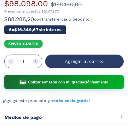
$98.098,00
$140.140,00
Precio sin impuestos
$81.072,73
$88.288,20
con
Transferencia o depósito
6
x
$16.349,67
sin interés
ENVÍO GRATIS
Cotizar armazón con mi graduación/aumento
¡Agregá este producto y
tenés envío gratis!
Medios de pago