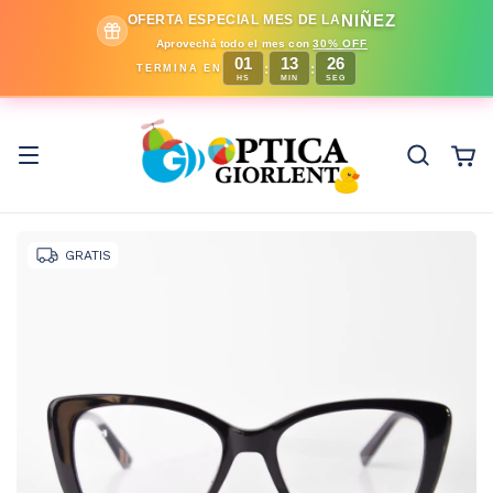
NIÑEZ
OFERTA ESPECIAL MES DE LA
Aprovechá todo el mes con
30% OFF
01
13
25
:
:
TERMINA EN
HS
MIN
SEG
GRATIS