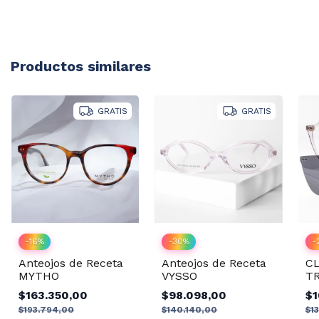
Productos similares
GRATIS
GRATIS
-
-
16
%
-
30
%
CL
Anteojos de Receta
Anteojos de Receta
TR
MYTHO
VYSSO
2 
$1
$163.350,00
$98.098,00
$1
$193.794,00
$140.140,00