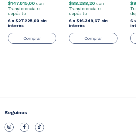
$9
$147.015,00
$88.288,20
con
con
Tr
Transferencia o
Transferencia o
de
depósito
depósito
6
6
x
$27.225,00
sin
6
x
$16.349,67
sin
in
interés
interés
Seguinos