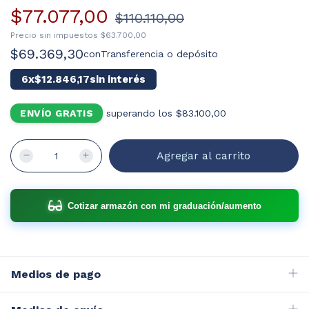
$77.077,00
$110.110,00
Precio sin impuestos
$63.700,00
$69.369,30
con
Transferencia o depósito
6
x
$12.846,17
sin interés
ENVÍO GRATIS
superando los
$83.100,00
Cotizar armazón con mi graduación/aumento
Medios de pago