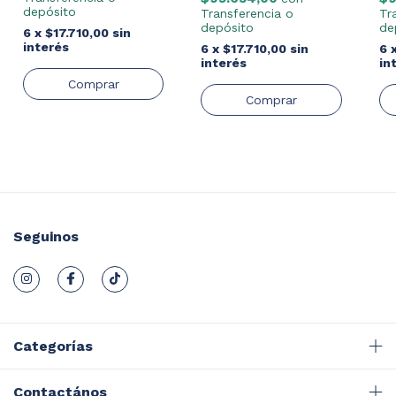
depósito
Transferencia o
Tr
depósito
de
6
x
$17.710,00
sin
interés
6
x
$17.710,00
sin
6
interés
in
Seguinos
Categorías
Contactános