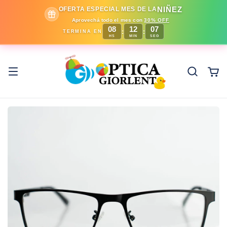
NIÑEZ
OFERTA ESPECIAL MES DE LA
Aprovechá todo el mes con
30% OFF
08
12
06
:
:
TERMINA EN
HS
MIN
SEG