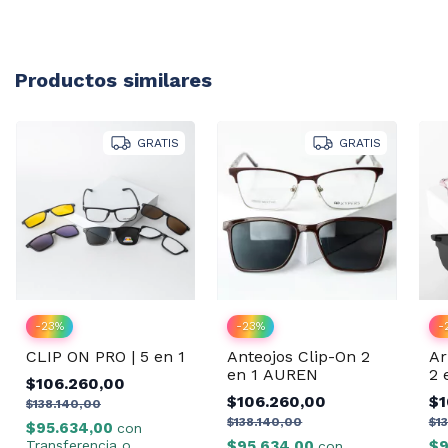
Productos similares
GRATIS
GRATIS
-
23
%
-
23
%
-
Anteojos Clip-On 2
CLIP ON PRO | 5 en 1
Ar
en 1 AUREN
2 
$106.260,00
$106.260,00
$1
$138.140,00
$138.140,00
$1
$95.634,00
con
$95.634,00
Transferencia o
$9
con