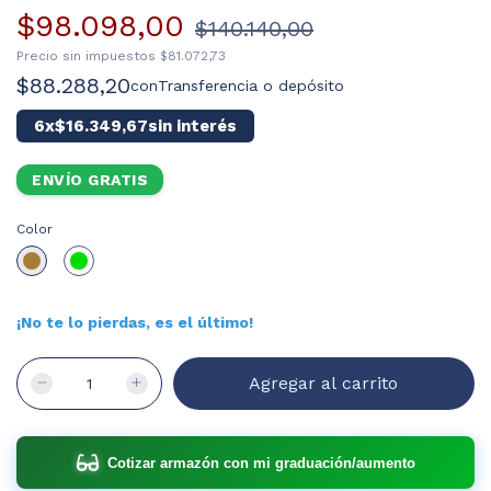
$98.098,00
$140.140,00
Precio sin impuestos
$81.072,73
$88.288,20
con
Transferencia o depósito
6
x
$16.349,67
sin interés
ENVÍO GRATIS
Color
¡No te lo pierdas, es el último!
Cotizar armazón con mi graduación/aumento