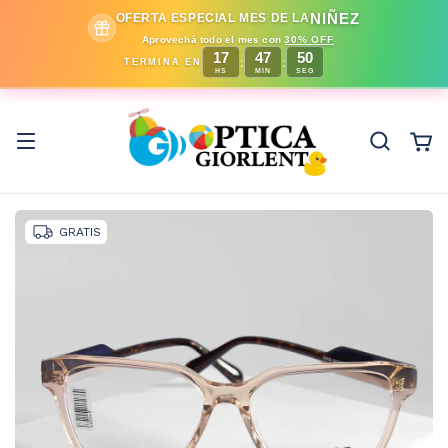
NIÑEZ
OFERTA ESPECIAL MES DE LA
Aprovechá todo el mes con
30% OFF
17
47
50
:
:
TERMINA EN
HS
MIN
SEG
GRATIS