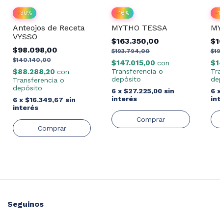
-
30
%
-
16
%
-
Anteojos de Receta
MYTHO TESSA
M
VYSSO
$163.350,00
$1
$98.098,00
$193.794,00
$1
$140.140,00
$147.015,00
$1
con
$88.288,20
Transferencia o
Tr
con
depósito
de
Transferencia o
depósito
6
x
$27.225,00
sin
6
interés
in
6
x
$16.349,67
sin
interés
Comprar
Seguinos