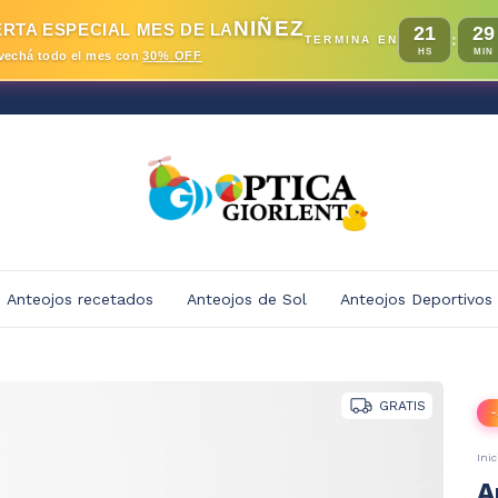
NIÑEZ
RTA ESPECIAL MES DE LA
21
29
:
TERMINA EN
HS
MIN
vechá todo el mes con
30% OFF
Anteojos recetados
Anteojos de Sol
Anteojos Deportivos
GRATIS
-
Inic
A