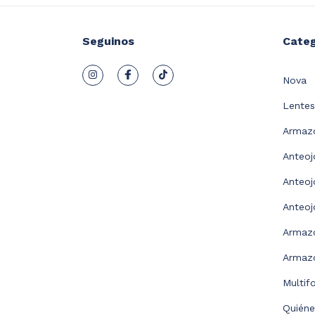
Seguinos
Categ
Nova
Lentes
Armazo
Anteoj
Anteoj
Anteoj
Armaz
Armazo
Multif
Quién