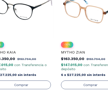
%
-
16
%
HO KAIA
MYTHO ZIAN
3.350,00
$163.350,00
$193.794,00
$193.794,00
7.015,00
$147.015,00
con
Transferencia o
con
Transferen
sito
depósito
27.225,00
sin interés
6
x
$27.225,00
sin interés
Comprar
Comprar