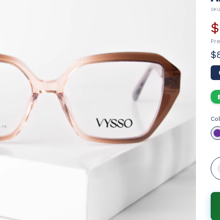
SK
$
Pr
$
Co