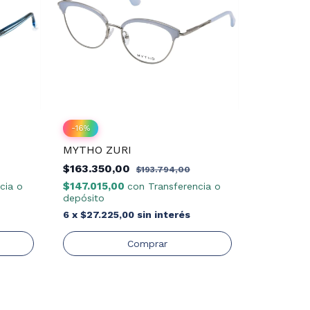
-
16
%
MYTHO ZURI
-
16
%
$163.350,00
MYTHO 
$193.794,00
$147.015,00
cia o
con
Transferencia o
$163.35
depósito
$147.015
6
x
$27.225,00
sin interés
depósito
6
x
$27.2
Comprar