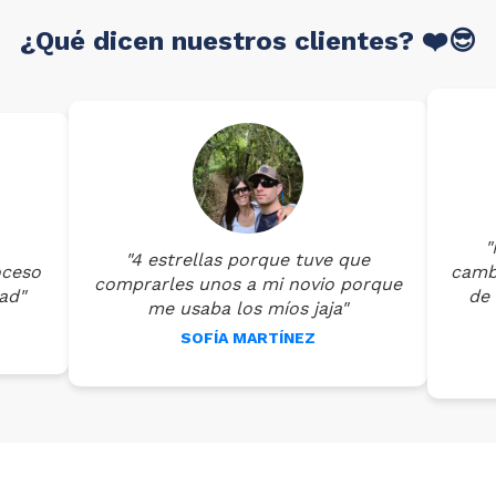
¿Qué dicen nuestros clientes? ❤️😎
"
"4 estrellas porque tuve que
oceso
cambi
comprarles unos a mi novio porque
ad"
de 
me usaba los míos jaja"
SOFÍA MARTÍNEZ