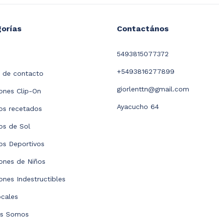
orías
Contactános
5493815077372
+5493816277899
 de contacto
giorlenttn@gmail.com
nes Clip-On
Ayacucho 64
os recetados
os de Sol
os Deportivos
ones de Niños
nes Indestructibles
ocales
es Somos