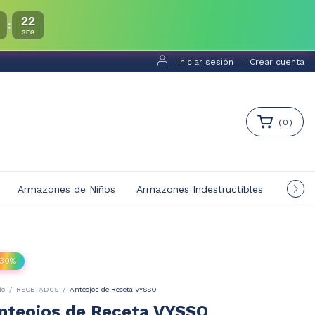
20
:
SEG
Iniciar sesión
|
Crear cuenta
(
0
)
Armazones de Niños
Armazones Indestructibles
Multif
30
%
io
/
RECETAD0S
/
Anteojos de Receta VYSSO
nteojos de Receta VYSSO