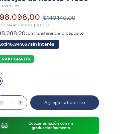
U:
K9875-700
98.098,00
$140.140,00
ecio sin impuestos
$81.072,73
88.288,20
con
Transferencia o depósito
6
x
$16.349,67
sin interés
ENVÍO GRATIS
lor
Cotizar armazón con mi
graduación/aumento