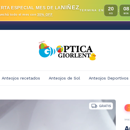
NIÑEZ
RTA ESPECIAL MES DE LA
20
08
:
TERMINA EN
HS
MIN
vechá todo el mes con
30% OFF
Anteojos recetados
Anteojos de Sol
Anteojos Deportivos
GRATIS
-
Inic
A