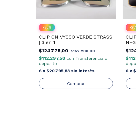
-
23
%
-
23
 VYSSO
CLIP ON VYSSO VERDE STRASS
CLI
| 3 en 1
NEGR
,00
$124.775,00
$12
$162.208,00
ferencia o
$112.297,50
$112
con
Transferencia o
depósito
depó
erés
6
x
$20.795,83
sin interés
6
x
$