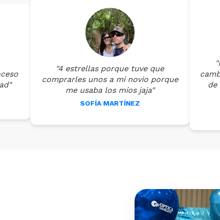
"
"4 estrellas porque tuve que
oceso
cambi
comprarles unos a mi novio porque
ad"
de 
me usaba los míos jaja"
SOFÍA MARTÍNEZ