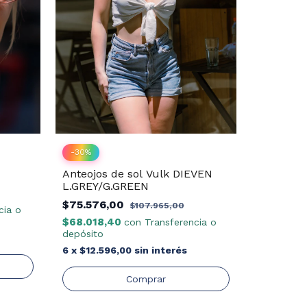
-
30
%
Anteojos de sol Vulk DIEVEN
-
30
%
L.GREY/G.GREEN
OMBUXE 
$75.576,00
$107.965,00
cia o
$143.54
$68.018,40
con
Transferencia o
$129.188
depósito
depósito
6
x
$12.596,00
sin interés
6
x
$23.9