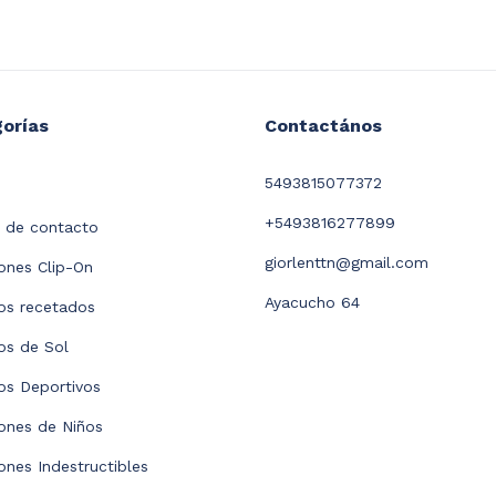
orías
Contactános
5493815077372
+5493816277899
 de contacto
giorlenttn@gmail.com
nes Clip-On
Ayacucho 64
os recetados
os de Sol
os Deportivos
ones de Niños
nes Indestructibles