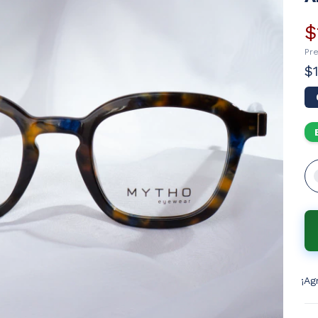
$
Pr
$
¡Ag