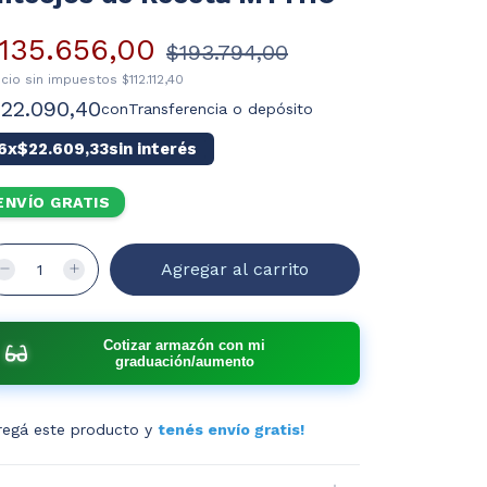
135.656,00
$193.794,00
ecio sin impuestos
$112.112,40
122.090,40
con
Transferencia o depósito
6
x
$22.609,33
sin interés
ENVÍO GRATIS
Cotizar armazón con mi
graduación/aumento
regá este producto y
tenés envío gratis!