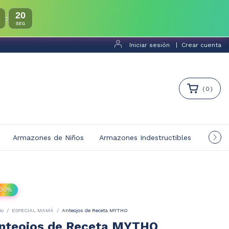
18
:
SEG
Iniciar sesión
|
Crear cuenta
(
0
)
Armazones de Niños
Armazones Indestructibles
Multif
30
%
io
/
ESPECIAL MAMÁ
/
Anteojos de Receta MYTHO
nteojos de Receta MYTHO