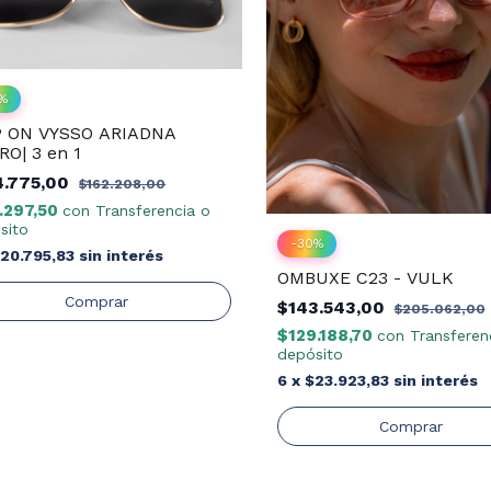
%
P ON VYSSO ARIADNA
O| 3 en 1
4.775,00
$162.208,00
.297,50
con
Transferencia o
sito
-
30
%
20.795,83
sin interés
OMBUXE C23 - VULK
$143.543,00
$205.062,00
$129.188,70
con
Transferen
depósito
6
x
$23.923,83
sin interés