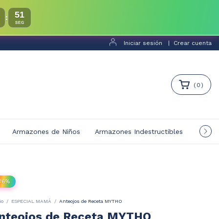
49
:
SEG
Iniciar sesión
|
Crear cuenta
(
0
)
Armazones de Niños
Armazones Indestructibles
Multif
16
%
io
/
ESPECIAL MAMÁ
/
Anteojos de Receta MYTHO
nteojos de Receta MYTHO