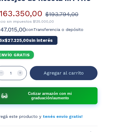
163.350,00
$193.794,00
ecio sin impuestos
$135.000,00
147.015,00
con
Transferencia o depósito
6
x
$27.225,00
sin interés
ENVÍO GRATIS
Cotizar armazón con mi
graduación/aumento
regá este producto y
tenés envío gratis!