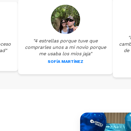
"
"4 estrellas porque tuve que
oceso
cambi
comprarles unos a mi novio porque
ad"
de 
me usaba los míos jaja"
SOFÍA MARTÍNEZ