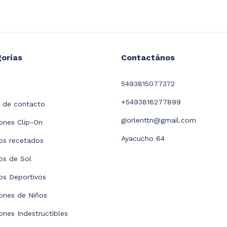
orías
Contactános
5493815077372
+5493816277899
 de contacto
giorlenttn@gmail.com
nes Clip-On
Ayacucho 64
os recetados
os de Sol
os Deportivos
ones de Niños
nes Indestructibles