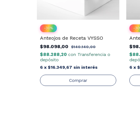
-
30
%
-
30
 VYSSO
Anteojos de Receta VYSSO
Ante
$98.098,00
$98
,00
$140.140,00
$88.288,20
$88
ferencia o
con
Transferencia o
depósito
depó
erés
6
x
$16.349,67
sin interés
6
x
$