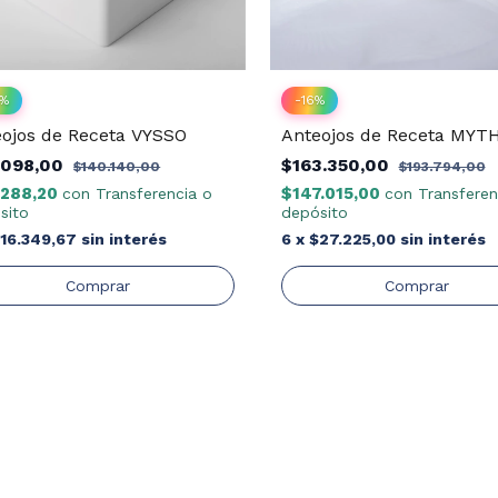
%
-
16
%
ojos de Receta VYSSO
Anteojos de Receta MYT
.098,00
$163.350,00
$140.140,00
$193.794,00
.288,20
$147.015,00
con
Transferencia o
con
Transferen
sito
depósito
16.349,67
sin interés
6
x
$27.225,00
sin interés
Comprar