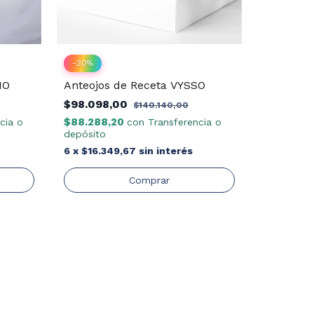
-
30
%
HO
Anteojos de Receta VYSSO
$98.098,00
$140.140,00
$88.288,20
cia o
con
Transferencia o
depósito
6
x
$16.349,67
sin interés
-
30
%
Anteojos
L.GREY/
$75.576
$68.018
depósito
6
x
$12.59