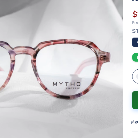
$
Pr
$
¡Ag