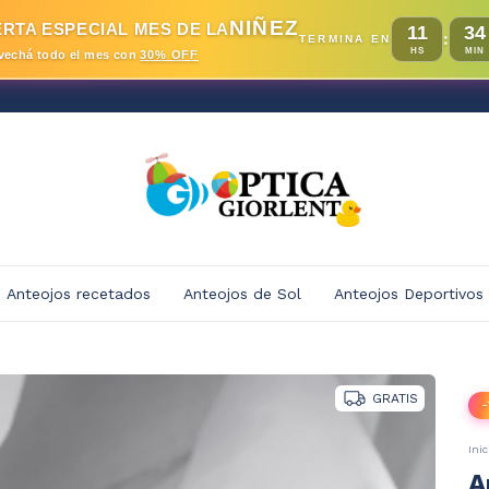
NIÑEZ
RTA ESPECIAL MES DE LA
11
34
:
TERMINA EN
HS
MIN
vechá todo el mes con
30% OFF
Anteojos recetados
Anteojos de Sol
Anteojos Deportivos
GRATIS
-
Inic
A