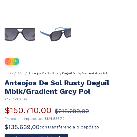
-
30
%
Inicio
/
SOL
/
Anteojos De Sol Rusty Deguil Mblk/Gradient Grey Pol
Anteojos De Sol Rusty Deguil
Mblk/Gradient Grey Pol
SKU:
RU1194321
$150.710,00
$215.299,00
Precio sin impuestos
$124.553,72
$135.639,00
con
Transferencia o depósito