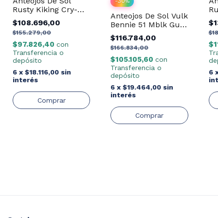
Anteojos De Sol
An
-
30
%
Rusty Kiking Cry-
Ru
Anteojos De Sol Vulk
Demi/Drlb20 Pol.
Mb
$108.696,00
$1
Bennie 51 Mblk Gun
Revo Rose
$155.279,00
$1
$116.784,00
$97.826,40
$1
con
$166.834,00
Transferencia o
Tr
$105.105,60
con
depósito
de
Transferencia o
6
x
$18.116,00
sin
6
depósito
interés
in
6
x
$19.464,00
sin
interés