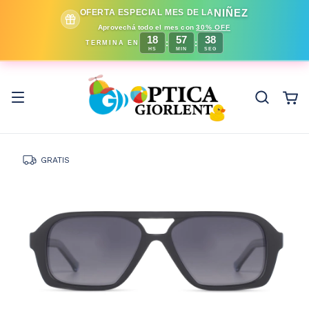
NIÑEZ
OFERTA ESPECIAL MES DE LA
Aprovechá todo el mes con
30% OFF
18
57
37
:
:
TERMINA EN
HS
MIN
SEG
GRATIS