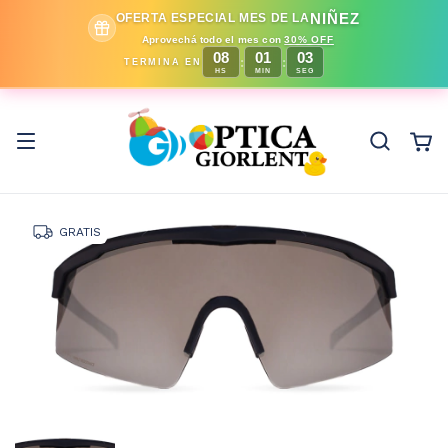
NIÑEZ
OFERTA ESPECIAL MES DE LA
Aprovechá todo el mes con
30% OFF
08
01
03
:
:
TERMINA EN
HS
MIN
SEG
GRATIS