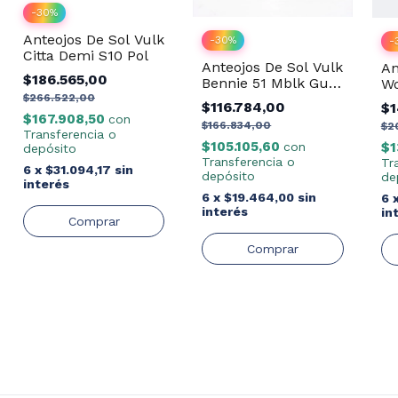
-
30
%
Anteojos De Sol Vulk
-
30
%
-
Citta Demi S10 Pol
Anteojos De Sol Vulk
An
$186.565,00
Bennie 51 Mblk Gun
Wo
Revo Rose
Po
$266.522,00
$116.784,00
$1
$167.908,50
con
$166.834,00
$2
Transferencia o
$105.105,60
$1
con
depósito
Transferencia o
Tr
6
x
$31.094,17
sin
depósito
de
interés
6
x
$19.464,00
sin
6
interés
in