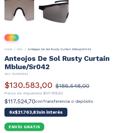
-
30
%
Inicio
/
SOL
/
Anteojos De Sol Rusty Curtain Mblue/Sr042
Anteojos De Sol Rusty Curtain
Mblue/Sr042
SKU:
RU958663
$130.583,00
$186.548,00
Precio sin impuestos
$107.919,83
$117.524,70
con
Transferencia o depósito
6
x
$21.763,83
sin interés
ENVÍO GRATIS