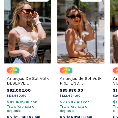
-
30
%
-
30
%
-
Anteojos De Sol Vulk
Anteojos de Sol Vulk
An
DESERVE
PRETEND
VU
SIENNA/DRLB14
BROWN/UB14
$92.092,00
$85.886,00
$1
$131.560,00
$122.694,00
$2
$82.882,80
$77.297,40
$1
con
con
Transferencia o
Transferencia o
Tr
depósito
depósito
de
6
x
$15.348,67
sin
6
x
$14.314,33
sin
6