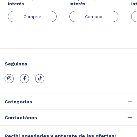
interés
interés
in
Seguinos
Categorías
Contactános
Recibí novedades y enterate de las ofertas!