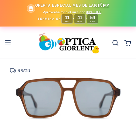
NIÑEZ
OFERTA ESPECIAL MES DE LA
Aprovechá todo el mes con
30% OFF
11
41
53
:
:
TERMINA EN
HS
MIN
SEG
GRATIS