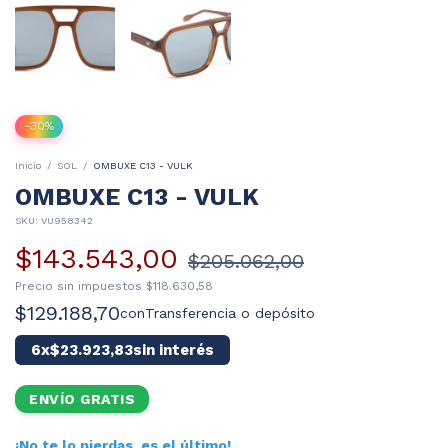
-
30
%
Inicio
/
SOL
/
OMBUXE C13 - VULK
OMBUXE C13 - VULK
SKU:
VU958342
$143.543,00
$205.062,00
Precio sin impuestos
$118.630,58
$129.188,70
con
Transferencia o depósito
6
x
$23.923,83
sin interés
ENVÍO GRATIS
¡No te lo pierdas, es el último!