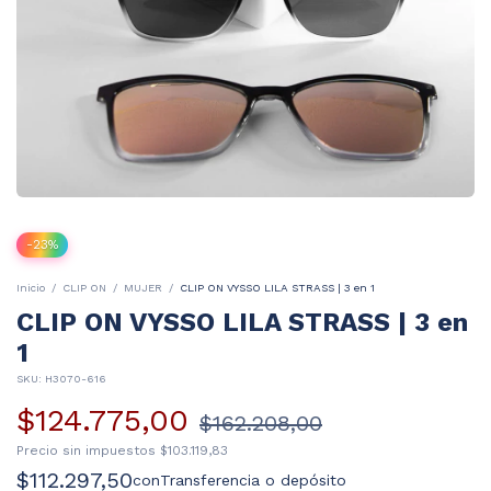
-
23
%
Inicio
/
CLIP ON
/
MUJER
/
CLIP ON VYSSO LILA STRASS | 3 en 1
CLIP ON VYSSO LILA STRASS | 3 en
1
SKU:
H3070-616
$124.775,00
$162.208,00
Precio sin impuestos
$103.119,83
$112.297,50
con
Transferencia o depósito