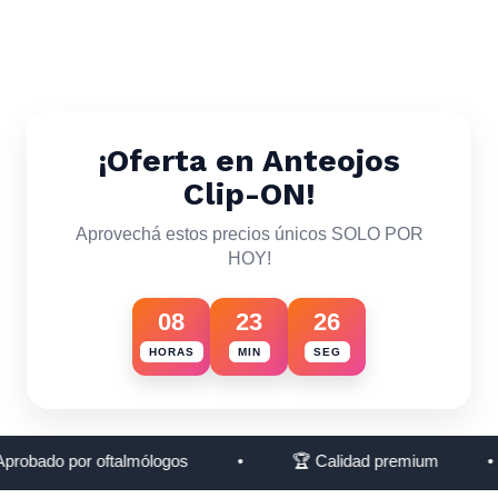
¡Oferta en Anteojos
Clip-ON!
Aprovechá estos precios únicos SOLO POR
HOY!
08
23
24
HORAS
MIN
SEG
robado por oftalmólogos
•
🏆 Calidad premium
•