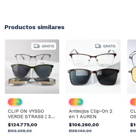
Productos similares
GRATIS
GRATIS
-
23
%
-
23
%
-
Anteojos Clip-On 2
CLIP ON VYSSO
CL
en 1 AUREN
VERDE STRASS | 3
OS
en 1
$106.260,00
$124.775,00
$1
$138.140,00
$162.208,00
$1