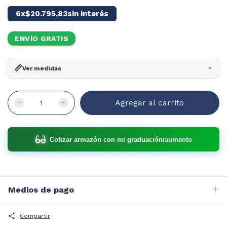
6
x
$20.795,83
sin interés
ENVÍO GRATIS
📏
Ver medidas
▼
Ancho:
140mm
Ancho cristal:
54mm
Alto:
40mm
Puente:
17mm
Patilla:
140mm
¿Cómo leer?
Cotizar armazón con mi graduación/aumento
Medios de pago
Compartir