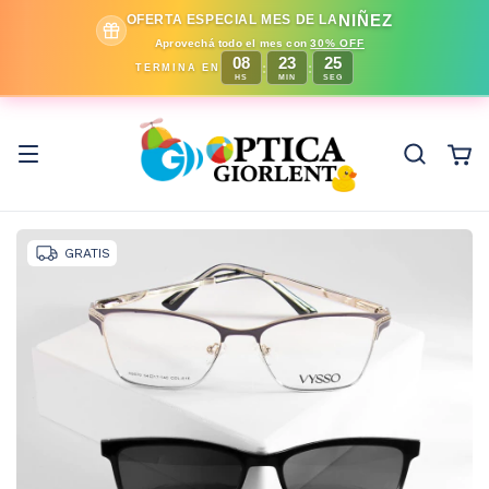
NIÑEZ
OFERTA ESPECIAL MES DE LA
Aprovechá todo el mes con
30% OFF
08
23
24
:
:
TERMINA EN
HS
MIN
SEG
GRATIS