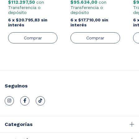
$95.634,00
$112.297,50
$9
con
con
Transferencia o
Transferencia o
Tr
depósito
depósito
de
6
x
$17.710,00
sin
6
x
$20.795,83
sin
6
interés
interés
in
Seguinos
Categorías