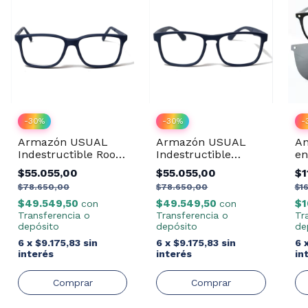
-
30
%
-
30
%
-
Armazón USUAL
Armazón USUAL
An
Indestructible Rook
Indestructible
en
Azul
Marauder Azul
$55.055,00
$55.055,00
$1
$78.650,00
$78.650,00
$1
$49.549,50
$49.549,50
$1
con
con
Transferencia o
Transferencia o
Tr
depósito
depósito
de
6
x
$9.175,83
sin
6
x
$9.175,83
sin
6
interés
interés
in