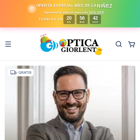
NIÑEZ
OFERTA ESPECIAL MES DE LA
Aprovechá todo el mes con
30% OFF
20
56
41
:
:
TERMINA EN
HS
MIN
SEG
GRATIS