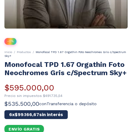
-
0
%
Inicio
/
Productos
/
Monofocal TPD 1.67 Orgathin Foto Neochromes Gris c/Spectrum
Sky+
Monofocal TPD 1.67 Orgathin Foto
Neochromes Gris c/Spectrum Sky+
$595.000,00
Precio sin impuestos
$491.735,54
$535.500,00
con
Transferencia o depósito
6
x
$99.166,67
sin interés
ENVÍO GRATIS