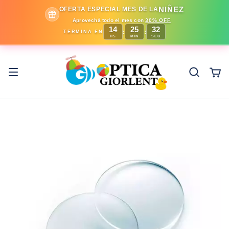
NIÑEZ
OFERTA ESPECIAL MES DE LA
Aprovechá todo el mes con
30% OFF
14
25
31
:
:
TERMINA EN
HS
MIN
SEG