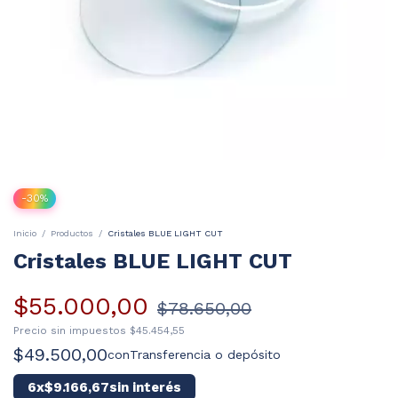
-
30
%
Inicio
/
Productos
/
Cristales BLUE LIGHT CUT
Cristales BLUE LIGHT CUT
$55.000,00
$78.650,00
Precio sin impuestos
$45.454,55
$49.500,00
con
Transferencia o depósito
6
x
$9.166,67
sin interés