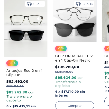
GRATIS
GRATIS
-
23
%
-
CLIP ON MIRACLE 2
CL
en 1 Clip-On Negro
$1
-
30
%
$106.260,00
$1
Anteojos Eco 2 en 1
$138.140,00
$9
Clip-On
$95.634,00
Tr
con
$92.492,00
de
Transferencia o
depósito
$132.132,00
6
in
6
x
$17.710,00
sin
$83.242,80
con
interés
Transferencia o
depósito
6
x
$15.415,33
sin