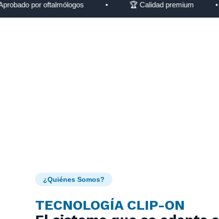
do por oftalmólogos
•
🏆 Calidad premium
•
🔒
¿Quiénes Somos?
TECNOLOGÍA CLIP-ON