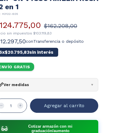
 2 en 1
U:
H3122-605
124.775,00
$162.208,00
ecio sin impuestos
$103.119,83
112.297,50
con
Transferencia o depósito
6
x
$20.795,83
sin interés
ENVÍO GRATIS
📏
Ver medidas
▼
cho:
135mm
cho cristal:
53mm
to:
46mm
ente:
16mm
illa:
144mm
¿Cómo leer?
Cotizar armazón con mi
graduación/aumento