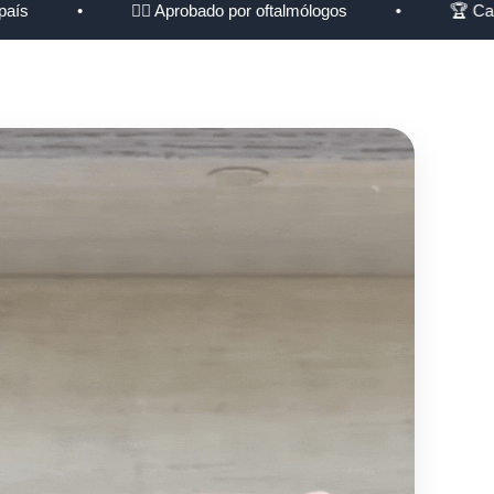
•
👨‍⚕️ Aprobado por oftalmólogos
•
🏆 Calidad pr