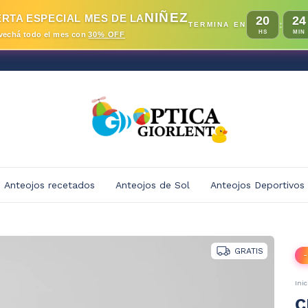
NIÑEZ
RTA ESPECIAL MES DE LA
20
24
:
TERMINA EN
HS
MIN
vechá todo el mes con
30% OFF
Anteojos recetados
Anteojos de Sol
Anteojos Deportivos
GRATIS
-
Inic
C