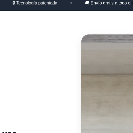
 Tecnología patentada
•
🚚 Envío gratis a todo el país