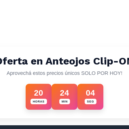
Oferta en Anteojos Clip-O
Aprovechá estos precios únicos SOLO POR HOY!
20
24
00
HORAS
MIN
SEG