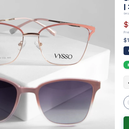
|
SK
$
Pr
$
An
An
Al
Pu
Pat