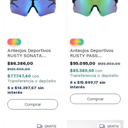
-
30
%
-
30
%
Anteojos Deportivos
Anteojos Deportivos
RUSTY SONATA
RUSTY PASS
MBLK/REVO BLUE
MBLUE/REVO GREEN
$86.386,00
$95.095,00
$135.850,00
$123.409,00
$85.585,50
con
Transferencia o depósito
$77.747,40
con
Transferencia o depósito
6
x
$15.849,17
sin
interés
6
x
$14.397,67
sin
interés
GRATIS
GRATIS