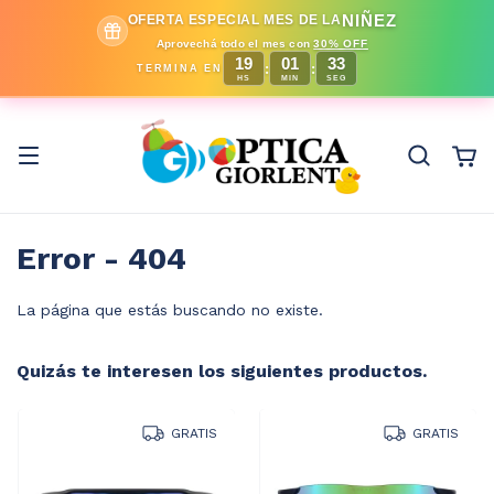
NIÑEZ
OFERTA ESPECIAL MES DE LA
Aprovechá todo el mes con
30% OFF
19
01
33
:
:
TERMINA EN
HS
MIN
SEG
Error - 404
La página que estás buscando no existe.
Quizás te interesen los siguientes productos.
GRATIS
GRATIS