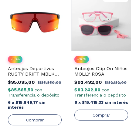
-
30
%
-
30
%
Anteojos Deportivos
Anteojos Clip On Niños
RUSTY DRIFT MBLK
MOLLY ROSA
REVO RED
$95.095,00
$92.492,00
$135.850,00
$132.132,00
$85.585,50
$83.242,80
con
con
Transferencia o depósito
Transferencia o depósito
6
x
$15.849,17
sin
6
x
$15.415,33
sin interés
interés