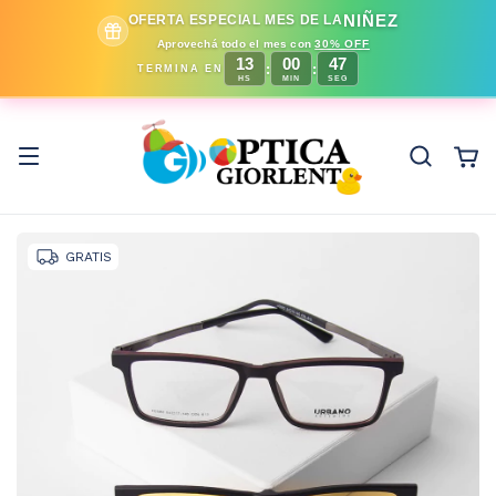
NIÑEZ
OFERTA ESPECIAL MES DE LA
Aprovechá todo el mes con
30% OFF
13
00
43
:
:
TERMINA EN
HS
MIN
SEG
GRATIS