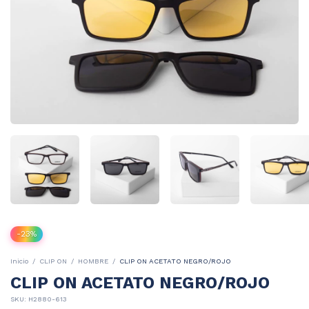
-
23
%
Inicio
/
CLIP ON
/
HOMBRE
/
CLIP ON ACETATO NEGRO/ROJO
CLIP ON ACETATO NEGRO/ROJO
SKU:
H2880-613