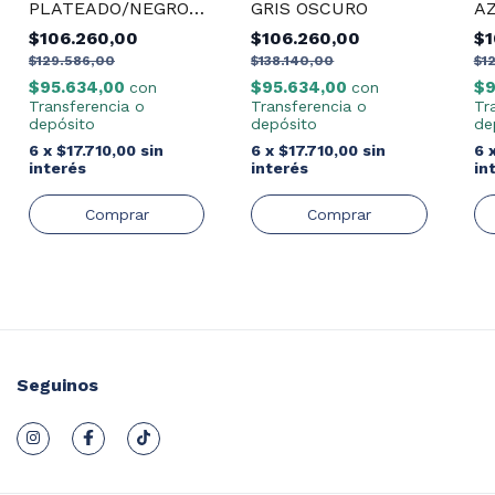
PLATEADO/NEGRO/VERDE
GRIS OSCURO
AZ
NEXO
$106.260,00
$106.260,00
$1
$129.586,00
$138.140,00
$1
$95.634,00
$95.634,00
$9
con
con
Transferencia o
Transferencia o
Tr
depósito
depósito
de
6
x
$17.710,00
sin
6
x
$17.710,00
sin
6
interés
interés
in
Seguinos