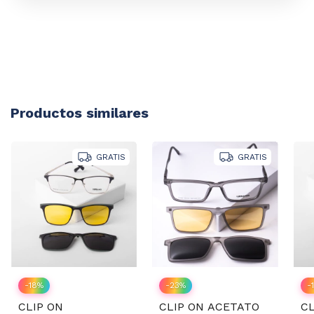
Productos similares
GRATIS
GRATIS
-
18
%
-
23
%
-
CLIP ON
CLIP ON ACETATO
CL