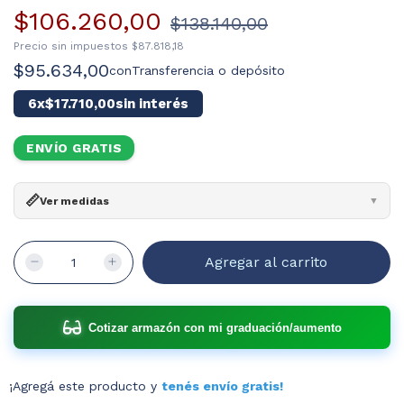
$106.260,00
$138.140,00
Precio sin impuestos
$87.818,18
$95.634,00
con
Transferencia o depósito
6
x
$17.710,00
sin interés
ENVÍO GRATIS
📏
Ver medidas
▼
Ancho:
143mm
Ancho cristal:
54mm
Alto:
40mm
Puente:
19mm
Patilla:
145mm
¿Cómo leer?
Cotizar armazón con mi graduación/aumento
¡Agregá este producto y
tenés envío gratis!