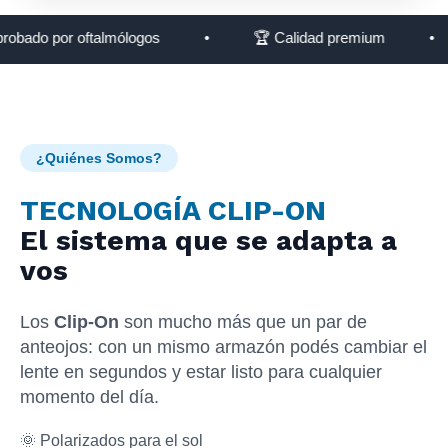
por oftalmólogos
•
🏆 Calidad premium
•
🔒 T
¿Quiénes Somos?
TECNOLOGÍA CLIP-ON
El sistema que se adapta a
vos
Los
Clip-On
son mucho más que un par de
anteojos: con un mismo armazón podés cambiar el
lente en segundos y estar listo para cualquier
momento del día.
🌞 Polarizados para el sol