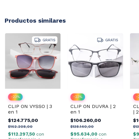
Productos similares
GRATIS
GRATIS
-
23
%
-
23
%
-
CLIP ON DUVRA | 2
CLIP ON VYSSO | 3
CL
en 1
en 1
| 
$106.260,00
$124.775,00
$1
$138.140,00
$162.208,00
$1
$95.634,00
$112.297,50
$9
con
con