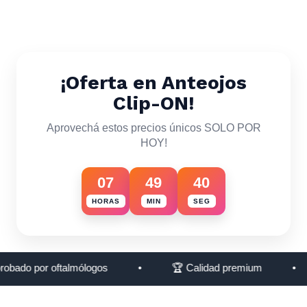
¡Oferta en Anteojos
Clip-ON!
Aprovechá estos precios únicos SOLO POR
HOY!
07
49
36
HORAS
MIN
SEG
por oftalmólogos
•
🏆 Calidad premium
•
🔒 Te