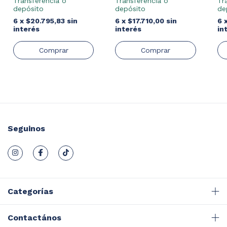
Transferencia o
Transferencia o
Tr
depósito
depósito
de
6
x
$17.710,00
sin
6
x
$20.795,83
sin
6
interés
interés
in
Seguinos
Categorías
Contactános