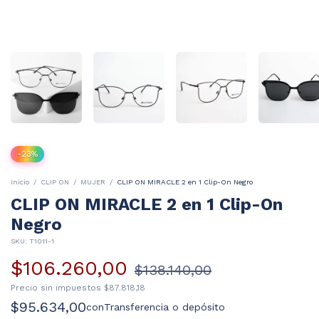
-
23
%
Inicio
/
CLIP ON
/
MUJER
/
CLIP ON MIRACLE 2 en 1 Clip-On Negro
CLIP ON MIRACLE 2 en 1 Clip-On
Negro
SKU:
T1011-1
$106.260,00
$138.140,00
Precio sin impuestos
$87.818,18
$95.634,00
con
Transferencia o depósito