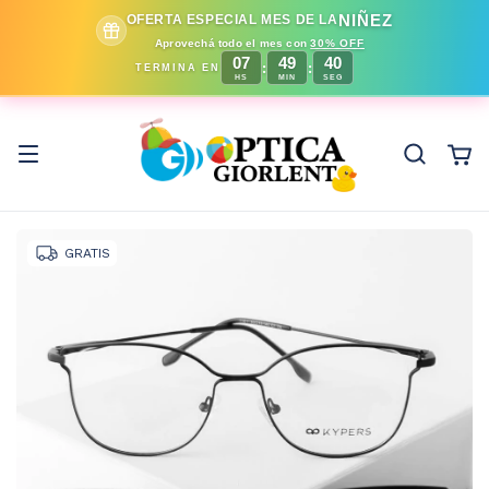
NIÑEZ
OFERTA ESPECIAL MES DE LA
Aprovechá todo el mes con
30% OFF
07
49
36
:
:
TERMINA EN
HS
MIN
SEG
GRATIS