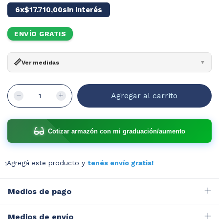
6
x
$17.710,00
sin interés
ENVÍO GRATIS
📏
Ver medidas
▼
Ancho:
140mm
Ancho cristal:
53mm
Alto:
45mm
Puente:
18mm
Patilla:
140mm
¿Cómo leer?
Cotizar armazón con mi graduación/aumento
¡Agregá este producto y
tenés envío gratis!
Medios de pago
Medios de envío