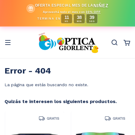
NIÑEZ
OFERTA ESPECIAL MES DE LA
Aprovechá todo el mes con
30% OFF
11
38
39
:
:
TERMINA EN
HS
MIN
SEG
Error - 404
La página que estás buscando no existe.
Quizás te interesen los siguientes productos.
GRATIS
GRATIS