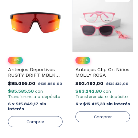
-
30
%
-
30
%
Anteojos Deportivos
Anteojos Clip On Niños
RUSTY DRIFT MBLK
MOLLY ROSA
REVO RED
$95.095,00
$92.492,00
$135.850,00
$132.132,00
$85.585,50
$83.242,80
con
con
Transferencia o depósito
Transferencia o depósito
6
x
$15.849,17
sin
6
x
$15.415,33
sin interés
interés