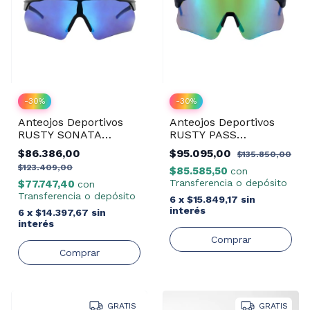
-
30
%
-
30
%
Anteojos Deportivos
Anteojos Deportivos
RUSTY SONATA
RUSTY PASS
MBLK/REVO BLUE
MBLUE/REVO GREEN
$86.386,00
$95.095,00
$135.850,00
$123.409,00
$85.585,50
con
Transferencia o depósito
$77.747,40
con
Transferencia o depósito
6
x
$15.849,17
sin
interés
6
x
$14.397,67
sin
interés
GRATIS
GRATIS