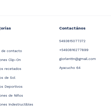
orías
Contactános
5493815077372
+5493816277899
 de contacto
giorlenttn@gmail.com
nes Clip-On
Ayacucho 64
os recetados
os de Sol
os Deportivos
ones de Niños
nes Indestructibles