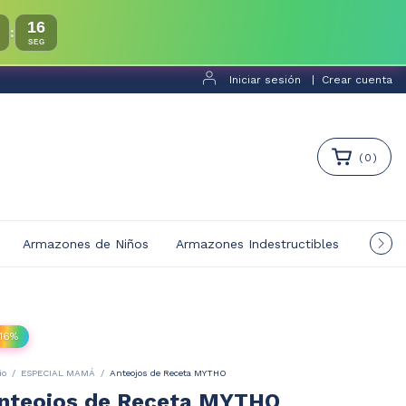
14
:
SEG
Iniciar sesión
|
Crear cuenta
(
0
)
Armazones de Niños
Armazones Indestructibles
Multif
16
%
io
/
ESPECIAL MAMÁ
/
Anteojos de Receta MYTHO
nteojos de Receta MYTHO