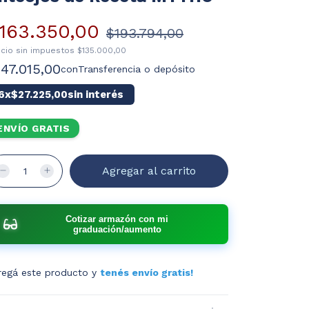
163.350,00
$193.794,00
ecio sin impuestos
$135.000,00
147.015,00
con
Transferencia o depósito
6
x
$27.225,00
sin interés
ENVÍO GRATIS
Cotizar armazón con mi
graduación/aumento
regá este producto y
tenés envío gratis!