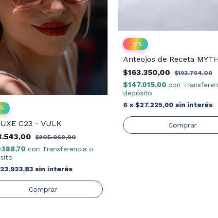
-
16
%
Anteojos de Receta MYT
$163.350,00
$193.794,00
$147.015,00
con
Transferen
depósito
6
x
$27.225,00
sin interés
%
UXE C23 - VULK
3.543,00
$205.062,00
.188,70
con
Transferencia o
sito
23.923,83
sin interés