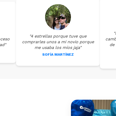
"
"4 estrellas porque tuve que
oceso
cambi
comprarles unos a mi novio porque
ad"
de 
me usaba los míos jaja"
SOFÍA MARTÍNEZ