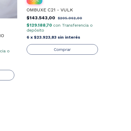
-
30
%
OMBUXE C21 - VULK
$143.543,00
$205.062,00
$129.188,70
con
Transferencia o
depósito
HO
-
30
%
6
x
$23.923,83
sin interés
Anteojos
cia o
$98.098
$88.288
depósito
6
x
$16.3