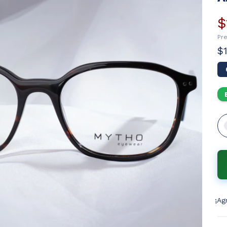
$
Pr
$
¡Ag