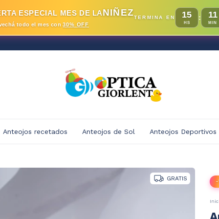
NIÑEZ
RTA ESPECIAL MES DE LA
15
11
:
TERMINA EN
HS
MIN
vechá todo el mes con
30% OFF
Anteojos recetados
Anteojos de Sol
Anteojos Deportivos
GRATIS
-
Inic
A