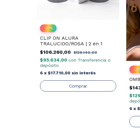
-
23
%
CLIP ON ALURA
TRALUCIDO/ROSA | 2 en 1
$106.260,00
$138.140,00
$95.634,00
con
Transferencia o
depósito
-
30
6
x
$17.710,00
sin interés
k DIEVEN
OMB
$14
,00
$129
depó
ferencia o
6
x
$
erés