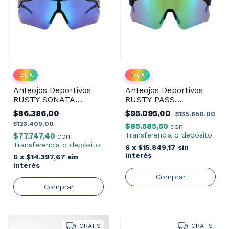
-
30
%
-
30
%
Anteojos Deportivos
Anteojos Deportivos
RUSTY SONATA
RUSTY PASS
MBLK/REVO BLUE
MBLUE/REVO GREEN
$86.386,00
$95.095,00
$135.850,00
$123.409,00
$85.585,50
con
Transferencia o depósito
$77.747,40
con
Transferencia o depósito
6
x
$15.849,17
sin
interés
6
x
$14.397,67
sin
interés
GRATIS
GRATIS