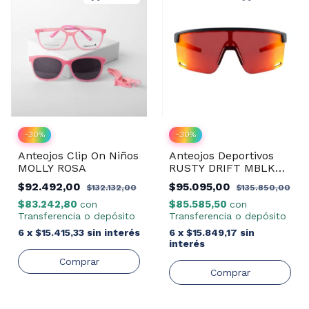
-
30
%
-
30
%
Anteojos Clip On Niños
Anteojos Deportivos
MOLLY ROSA
RUSTY DRIFT MBLK
REVO RED
$92.492,00
$95.095,00
$132.132,00
$135.850,00
$83.242,80
$85.585,50
con
con
Transferencia o depósito
Transferencia o depósito
6
x
$15.415,33
sin interés
6
x
$15.849,17
sin
interés