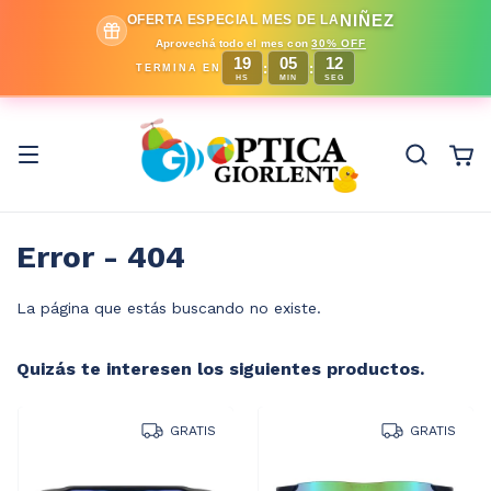
NIÑEZ
OFERTA ESPECIAL MES DE LA
Aprovechá todo el mes con
30% OFF
19
05
12
:
:
TERMINA EN
HS
MIN
SEG
Error - 404
La página que estás buscando no existe.
Quizás te interesen los siguientes productos.
GRATIS
GRATIS