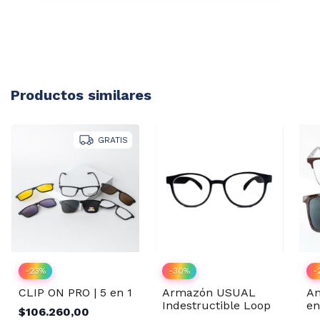
Productos similares
GRATIS
-
-
23
%
-
30
%
An
CLIP ON PRO | 5 en 1
Armazón USUAL
en
Indestructible Loop
$106.260,00