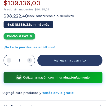
$109.136,00
Precio sin impuestos
$90.195,04
$98.222,40
con
Transferencia o depósito
6
x
$18.189,33
sin interés
ENVÍO GRATIS
¡No te lo pierdas, es el último!
Cotizar armazón con mi graduación/aumento
¡Agregá este producto y
tenés envío gratis!