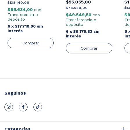
$1
$55.055,00
$138.140,00
$1
$78.650,00
$95.634,00
con
$9
Transferencia o
$49.549,50
con
depósito
Tr
Transferencia o
de
depósito
6
x
$17.710,00
sin
interés
6
6
x
$9.175,83
sin
in
interés
Seguinos
Categorías