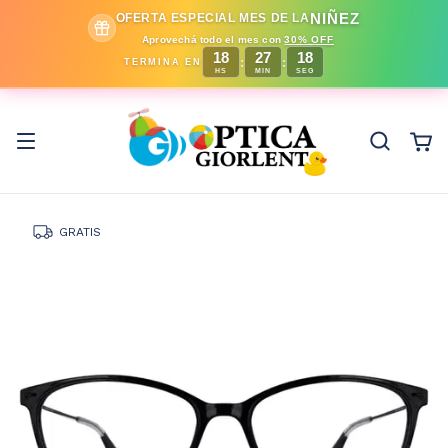
NIÑEZ
OFERTA ESPECIAL MES DE LA
Aprovechá todo el mes con
30% OFF
18
27
17
:
:
TERMINA EN
HS
MIN
SEG
GRATIS