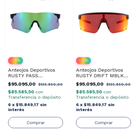
-
30
%
-
30
%
Anteojos Deportivos
Anteojos Deportivos
RUSTY PASS
RUSTY DRIFT MBLK
MBLUE/REVO GREEN
REVO RED
$95.095,00
$95.095,00
$135.850,00
$135.850,00
$85.585,50
$85.585,50
con
con
Transferencia o depósito
Transferencia o depósito
6
x
$15.849,17
sin
6
x
$15.849,17
sin
interés
interés