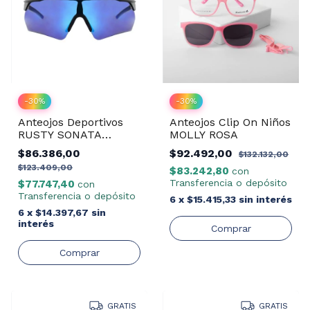
-
30
%
-
30
%
Anteojos Deportivos
Anteojos Clip On Niños
RUSTY SONATA
MOLLY ROSA
MBLK/REVO BLUE
$86.386,00
$92.492,00
$132.132,00
$123.409,00
$83.242,80
con
Transferencia o depósito
$77.747,40
con
Transferencia o depósito
6
x
$15.415,33
sin interés
6
x
$14.397,67
sin
interés
GRATIS
GRATIS