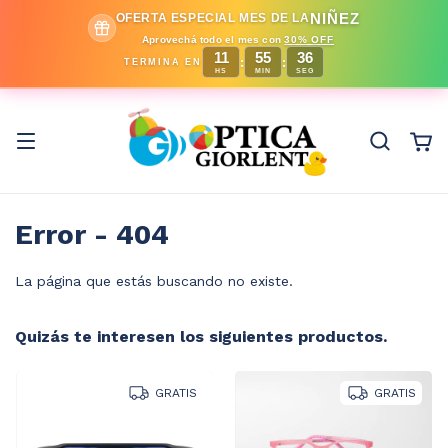
NIÑEZ
OFERTA ESPECIAL MES DE LA
Aprovechá todo el mes con
30% OFF
11
55
36
:
:
TERMINA EN
HS
MIN
SEG
Error - 404
La página que estás buscando no existe.
Quizás te interesen los siguientes productos.
GRATIS
GRATIS