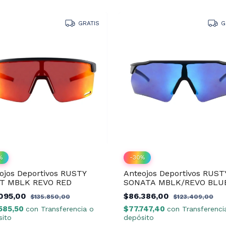
GRATIS
G
%
-
30
%
ojos Deportivos RUSTY
Anteojos Deportivos RUST
FT MBLK REVO RED
SONATA MBLK/REVO BLU
.095,00
$86.386,00
$135.850,00
$123.409,00
585,50
$77.747,40
con
Transferencia o
con
Transferenci
ito
depósito