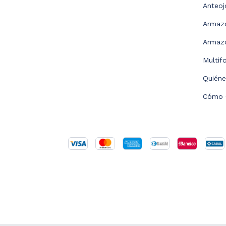
Anteoj
Armaz
Armazo
Multif
Quién
Cómo 