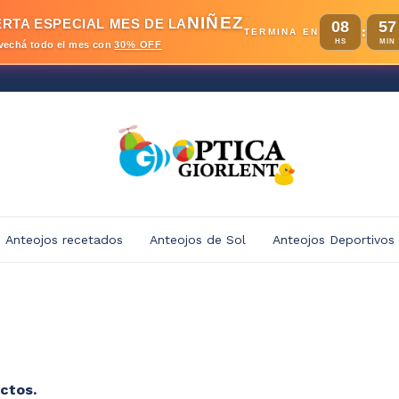
NIÑEZ
RTA ESPECIAL MES DE LA
08
57
:
TERMINA EN
HS
MIN
vechá todo el mes con
30% OFF
Anteojos recetados
Anteojos de Sol
Anteojos Deportivos
ctos.