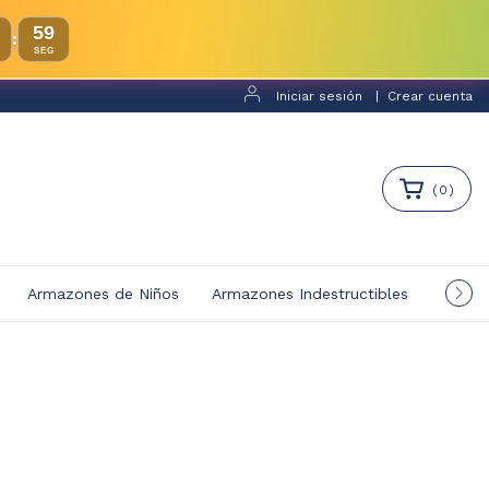
58
:
SEG
Iniciar sesión
|
Crear cuenta
(
0
)
Armazones de Niños
Armazones Indestructibles
Multif