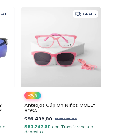
RATIS
GRATIS
-
30
%
Y
Anteojos Clip On Niños MOLLY
E
ROSA
$92.492,00
$132.132,00
$83.242,80
a o
con
Transferencia o
depósito