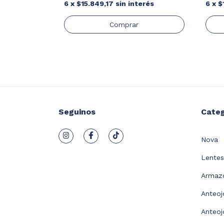
6
x
$15.849,17
sin interés
6
x
$
Seguinos
Categ
Nova
Lentes
Armazo
Anteoj
Anteoj