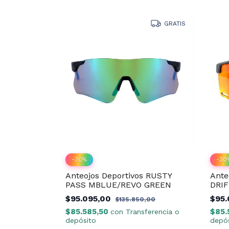
GRATIS
-
30
%
-
30
Anteojos Deportivos RUSTY
Ante
PASS MBLUE/REVO GREEN
DRI
$95.095,00
$95
$135.850,00
$85.585,50
$85.
con
Transferencia o
depósito
depós