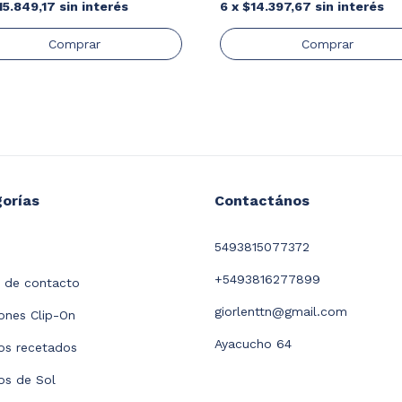
15.849,17
sin interés
6
x
$14.397,67
sin interés
orías
Contactános
5493815077372
+5493816277899
 de contacto
giorlenttn@gmail.com
nes Clip-On
Ayacucho 64
os recetados
os de Sol