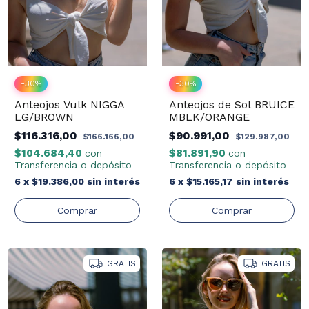
-
30
%
-
30
%
Anteojos Vulk NIGGA
Anteojos de Sol BRUICE
LG/BROWN
MBLK/ORANGE
$116.316,00
$90.991,00
$166.166,00
$129.987,00
$104.684,40
$81.891,90
con
con
Transferencia o depósito
Transferencia o depósito
6
x
$19.386,00
sin interés
6
x
$15.165,17
sin interés
GRATIS
GRATIS