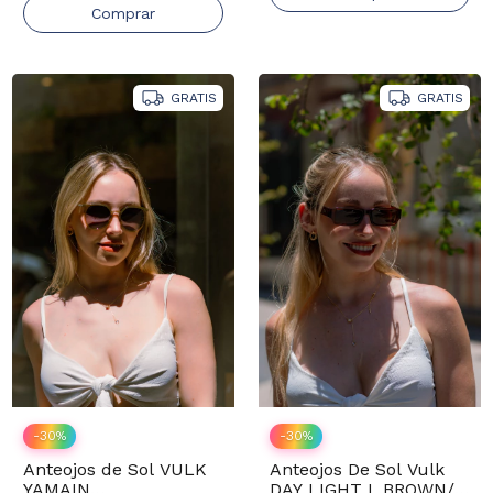
GRATIS
GRATIS
-
30
%
-
30
%
Anteojos de Sol VULK
Anteojos De Sol Vulk
YAMAIN
DAY LIGHT L.BROWN/