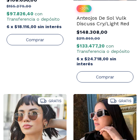
$155.279,00
-
30
%
$97.826,40
con
Anteojos De Sol Vulk
Transferencia o depósito
Discuss Cry/Light Red
6
x
$18.116,00
sin interés
$148.308,00
$211.869,00
$133.477,20
con
Transferencia o depósito
6
x
$24.718,00
sin
interés
GRATIS
GRATIS