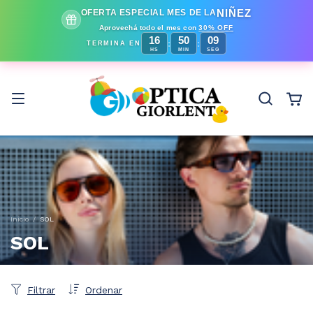
NIÑEZ
OFERTA ESPECIAL MES DE LA
Aprovechá todo el mes con
30% OFF
16
50
06
:
:
TERMINA EN
HS
MIN
SEG
Inicio
/
SOL
SOL
Filtrar
Ordenar