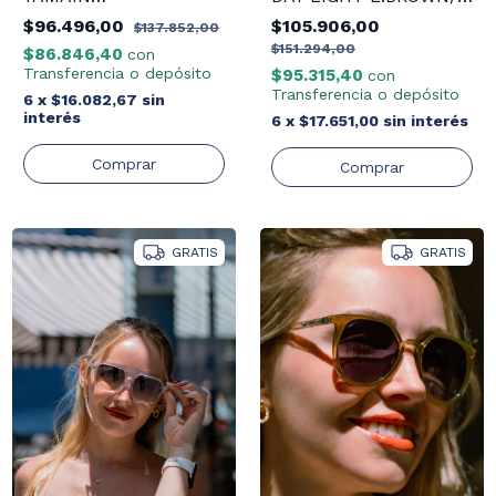
SIENNA/GBG2432
DRLB14
$96.496,00
$105.906,00
$137.852,00
$151.294,00
$86.846,40
con
Transferencia o depósito
$95.315,40
con
Transferencia o depósito
6
x
$16.082,67
sin
interés
6
x
$17.651,00
sin interés
GRATIS
GRATIS