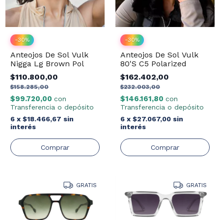
-
30
%
-
30
%
Anteojos De Sol Vulk
Anteojos De Sol Vulk
Nigga Lg Brown Pol
80'S C5 Polarized
$110.800,00
$162.402,00
$158.285,00
$232.003,00
$99.720,00
$146.161,80
con
con
Transferencia o depósito
Transferencia o depósito
6
x
$18.466,67
sin
6
x
$27.067,00
sin
interés
interés
GRATIS
GRATIS