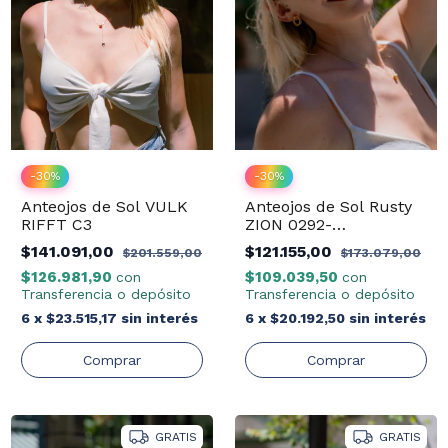
-
30
%
-
30
%
Anteojos de Sol VULK
Anteojos de Sol Rusty
RIFFT C3
ZION 0292-
J.GOLD/DRT04
$141.091,00
$121.155,00
$201.559,00
$173.079,00
$126.981,90
$109.039,50
con
con
Transferencia o depósito
Transferencia o depósito
6
x
$23.515,17
sin interés
6
x
$20.192,50
sin interés
GRATIS
GRATIS