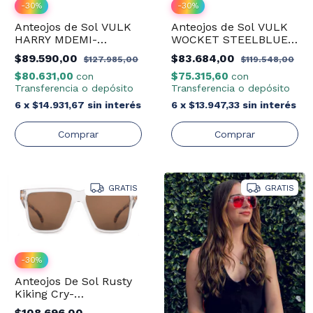
-
30
%
-
30
%
Anteojos de Sol VULK
Anteojos de Sol VULK
HARRY MDEMI-
WOCKET STEELBLUE-
MBLK/G.GREEN
MBLK/DRT-04
$89.590,00
$83.684,00
$127.985,00
$119.548,00
$80.631,00
$75.315,60
con
con
Transferencia o depósito
Transferencia o depósito
6
x
$14.931,67
sin interés
6
x
$13.947,33
sin interés
GRATIS
GRATIS
-
30
%
Anteojos De Sol Rusty
Kiking Cry-
Demi/Drlb20 Pol.
$108.696,00