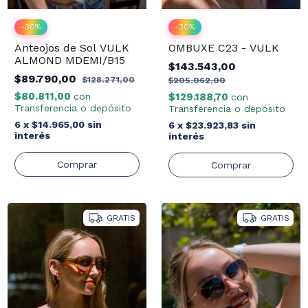
-
30
%
-
30
%
Anteojos de Sol VULK
OMBUXE C23 - VULK
ALMOND MDEMI/B15
$143.543,00
$89.790,00
$128.271,00
$205.062,00
$80.811,00
con
$129.188,70
con
Transferencia o depósito
Transferencia o depósito
6
x
$14.965,00
sin
6
x
$23.923,83
sin
interés
interés
GRATIS
GRATIS