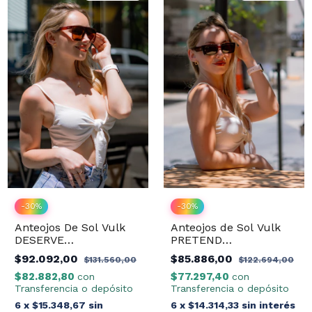
-
30
%
-
30
%
Anteojos De Sol Vulk
Anteojos de Sol Vulk
DESERVE
PRETEND
SIENNA/DRLB14
BROWN/UB14
$92.092,00
$85.886,00
$131.560,00
$122.694,00
$82.882,80
$77.297,40
con
con
Transferencia o depósito
Transferencia o depósito
6
x
$15.348,67
sin
6
x
$14.314,33
sin interés