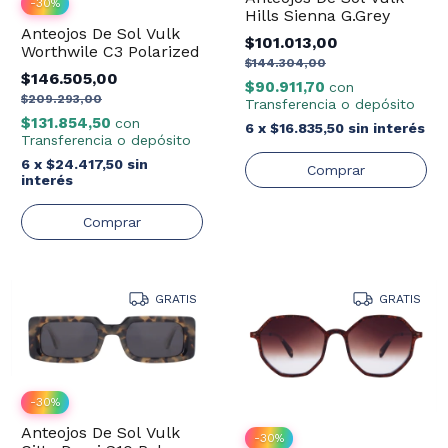
-
30
%
Hills Sienna G.Grey
Anteojos De Sol Vulk
$101.013,00
Worthwile C3 Polarized
$144.304,00
$146.505,00
$90.911,70
con
$209.293,00
Transferencia o depósito
$131.854,50
con
6
x
$16.835,50
sin interés
Transferencia o depósito
6
x
$24.417,50
sin
interés
GRATIS
GRATIS
-
30
%
Anteojos De Sol Vulk
-
30
%