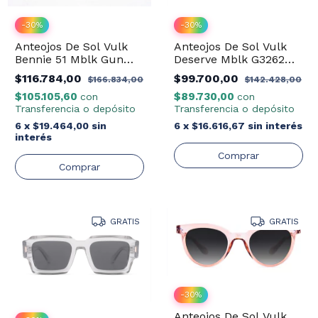
-
30
%
-
30
%
Anteojos De Sol Vulk
Anteojos De Sol Vulk
Bennie 51 Mblk Gun
Deserve Mblk G3262
Revo Rose
Emerald
$116.784,00
$99.700,00
$166.834,00
$142.428,00
$105.105,60
$89.730,00
con
con
Transferencia o depósito
Transferencia o depósito
6
x
$19.464,00
sin
6
x
$16.616,67
sin interés
interés
GRATIS
GRATIS
-
30
%
Anteojos De Sol Vulk