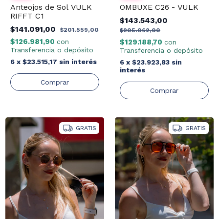
Anteojos de Sol VULK
OMBUXE C26 - VULK
RIFFT C1
$143.543,00
$141.091,00
$201.559,00
$205.062,00
$126.981,90
con
$129.188,70
con
Transferencia o depósito
Transferencia o depósito
6
x
$23.515,17
sin interés
6
x
$23.923,83
sin
interés
GRATIS
GRATIS