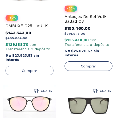
-
30
%
Anteojos De Sol Vulk
-
30
%
Ballad C3
OMBUXE C25 - VULK
$150.460,00
$143.543,00
$214.943,00
$205.062,00
$135.414,00
con
$129.188,70
Transferencia o depósito
con
Transferencia o depósito
6
x
$25.076,67
sin
interés
6
x
$23.923,83
sin
interés
GRATIS
GRATIS