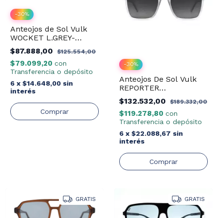
-
30
%
Anteojos de Sol Vulk
WOCKET L.GREY-
MBLK/DRT-03
$87.888,00
$125.554,00
$79.099,20
con
-
30
%
Transferencia o depósito
Anteojos De Sol Vulk
6
x
$14.648,00
sin
REPORTER
interés
L.GREY/DRT-03
$132.532,00
$189.332,00
$119.278,80
con
Transferencia o depósito
6
x
$22.088,67
sin
interés
GRATIS
GRATIS