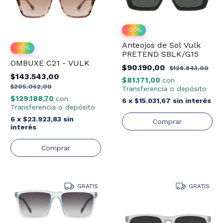
-
30
%
Anteojos de Sol Vulk
-
30
%
PRETEND SBLK/G15
OMBUXE C21 - VULK
$90.190,00
$128.843,00
$143.543,00
$81.171,00
con
$205.062,00
Transferencia o depósito
$129.188,70
con
6
x
$15.031,67
sin interés
Transferencia o depósito
6
x
$23.923,83
sin
interés
GRATIS
GRATIS