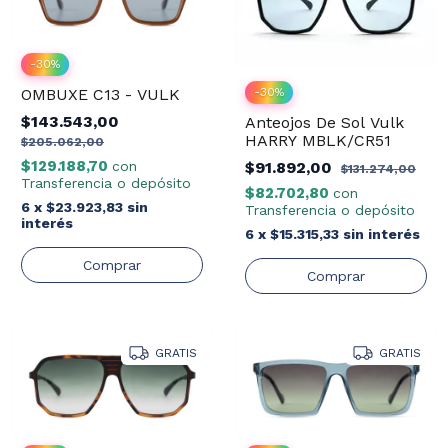
-
30
%
-
30
%
OMBUXE C13 - VULK
$143.543,00
Anteojos De Sol Vulk
HARRY MBLK/CR51
$205.062,00
$129.188,70
$91.892,00
con
$131.274,00
Transferencia o depósito
$82.702,80
con
6
x
$23.923,83
sin
Transferencia o depósito
interés
6
x
$15.315,33
sin interés
GRATIS
GRATIS