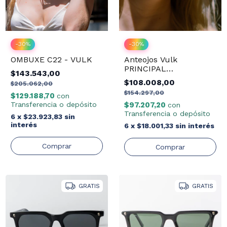
-
30
%
-
30
%
Anteojos Vulk
OMBUXE C22 - VULK
PRINCIPAL
$143.543,00
L.PINK/DRT03
$108.008,00
$205.062,00
$154.297,00
$129.188,70
con
$97.207,20
Transferencia o depósito
con
Transferencia o depósito
6
x
$23.923,83
sin
interés
6
x
$18.001,33
sin interés
GRATIS
GRATIS