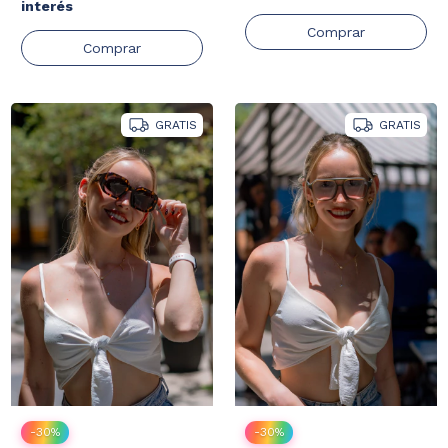
interés
GRATIS
GRATIS
-
30
%
-
30
%