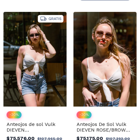
GRATIS
-
30
%
-
30
%
Anteojos de sol Vulk
Anteojos De Sol Vulk
DIEVEN
DIEVEN ROSE/BROWN-
L.GREY/G.GREEN
GREEN
$75.576,00
$75.175,00
$107.965,00
$107.393,00