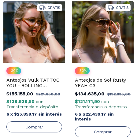
GRATIS
GRATIS
-
30
%
-
30
%
Anteojos Vulk TATTOO
Anteojos de Sol Rusty
YOU - ROLLING
YEAH C3
STONES
$155.155,00
$134.635,00
$221.650,00
$192.335,00
$139.639,50
$121.171,50
con
con
Transferencia o depósito
Transferencia o depósito
6
x
$25.859,17
sin interés
6
x
$22.439,17
sin
interés