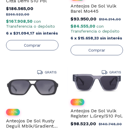
Citta Demi S10 Pol
Anteojos De Sol Vulk
$186.565,00
Barel Mo445
$266.522,00
$93.950,00
$134.214,00
$167.908,50
con
$84.555,00
con
Transferencia o depósito
Transferencia o depósito
6
x
$31.094,17
sin interés
6
x
$15.658,33
sin interés
GRATIS
GRATIS
-
30
%
Anteojos De Sol Vulk
-
30
%
Register L.Grey/S10 Pol.
Anteojos De Sol Rusty
$98.523,00
$140.748,00
Deguil Mblk/Gradient