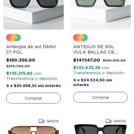
-
30
%
-
30
%
Anteojos de sol DANV
ANTEOJO DE SOL
C1 POL
VULK BALLAD C6
POLARIZED
$150.350,00
$147.147,00
$210.210,00
$214.786,00
$132.432,30
con
Transferencia o depósito
$135.315,00
con
Transferencia o depósito
6
x
$24.524,50
sin
interés
6
x
$25.058,33
sin interés
GRATIS
GRATIS