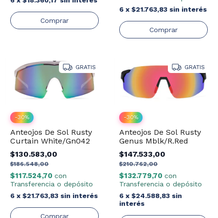
6
x
$21.763,83
sin interés
GRATIS
GRATIS
-
30
%
-
30
%
Anteojos De Sol Rusty
Anteojos De Sol Rusty
Curtain White/Gn042
Genus Mblk/R.Red
$130.583,00
$147.533,00
$186.548,00
$210.762,00
$117.524,70
$132.779,70
con
con
Transferencia o depósito
Transferencia o depósito
6
x
$21.763,83
sin interés
6
x
$24.588,83
sin
interés