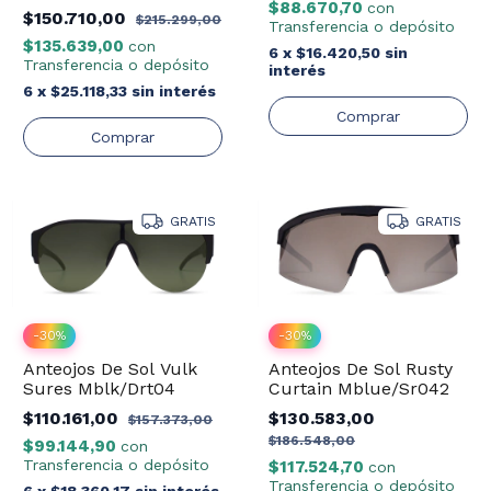
$88.670,70
Grey Pol
con
$150.710,00
$215.299,00
Transferencia o depósito
$135.639,00
con
6
x
$16.420,50
sin
Transferencia o depósito
interés
6
x
$25.118,33
sin interés
GRATIS
GRATIS
-
30
%
-
30
%
Anteojos De Sol Vulk
Anteojos De Sol Rusty
Sures Mblk/Drt04
Curtain Mblue/Sr042
$110.161,00
$130.583,00
$157.373,00
$186.548,00
$99.144,90
con
Transferencia o depósito
$117.524,70
con
Transferencia o depósito
6
x
$18.360,17
sin interés