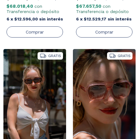
$68.018,40
$67.657,50
con
con
Transferencia o depósito
Transferencia o depósito
6
x
$12.596,00
sin interés
6
x
$12.529,17
sin interés
GRATIS
GRATIS